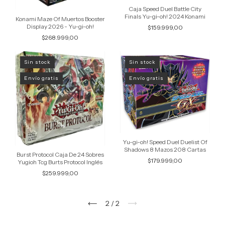
Caja Speed Duel Battle City
Finals Yu-gi-oh! 2024 Konami
Konami Maze Of Muertos Booster
Display 2026 - Yu-gi-oh!
$159.999,00
$268.999,00
Sin stock
Sin stock
Envío gratis
Envío gratis
Yu-gi-oh! Speed Duel Duelist Of
Shadows 8 Mazos 208 Cartas
Burst Protocol Caja De 24 Sobres
$179.999,00
Yugioh Tcg Burts Protocol Inglés
$259.999,00
2
/
2