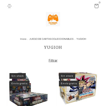
0
Inicio
.
JUEGO DE CARTAS COLECCIONABLES
.
YUGIOH
YUGIOH
Filtrar
Sin stock
Sin stock
Envío gratis
Envío gratis