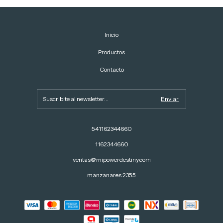
Inicio
Productos
Contacto
541162344660
1162344660
ventas@mipowerdestiny.com
manzanares 2355