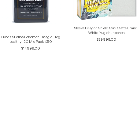
Sleeve Dragon Shield Mini Matte Bran
White Yugioh Japones
Fundas Folios Pokemon -magic- Tcg
$39.999,00
Lealthy 120 Mic Pack X50
$14.999,00