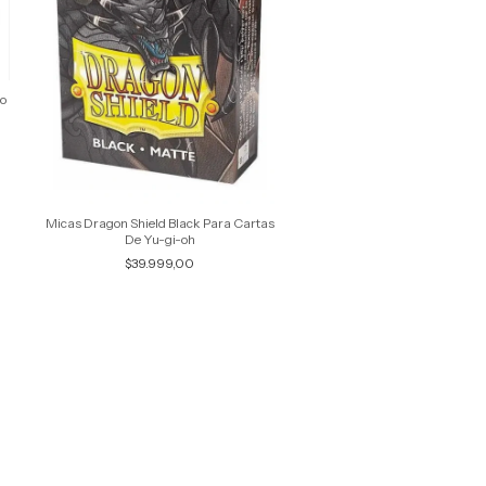
co
Micas Dragon Shield Black Para Cartas
De Yu-gi-oh
$39.999,00