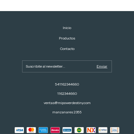
Inicio
Productos
Contacto
541162344660
1162344660
ventas@mipowerdestiny.com
manzanares 2355